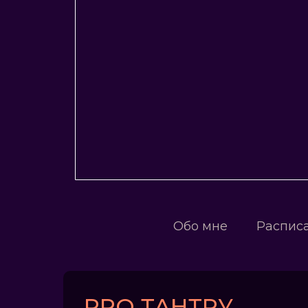
Обо мне
Распис
PRO ТАНТRУ