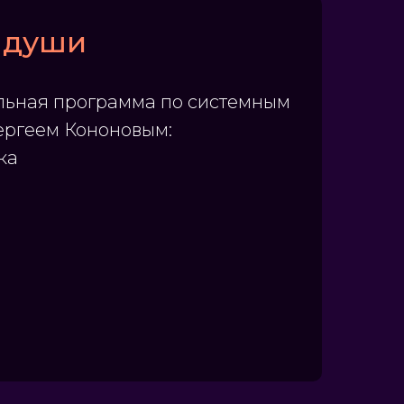
 души
ьная программа по системным
ергеем Кононовым:
ка