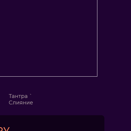
Тантра `
Слияние
RУ