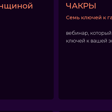
енщиной
ЧАКРЫ
Семь ключей к г
вебинар, который
ключей к вашей э